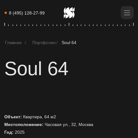
8 (495) 128-27-99
/
/
Главная
Портфолио
Soul 64
Soul 64
Объект:
Квартира, 64 м2
Местоположение:
Часовая ул., 32, Москва
Год:
2025